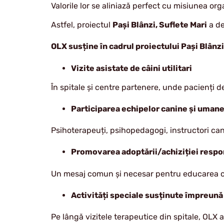
Valorile lor se aliniază perfect cu misiunea org
Astfel, proiectul
Pași Blânzi, Suflete Mari
a de
OLX susține în cadrul proiectului Pași Blânzi
Vizite asistate de câini utilitari
În spitale și centre partenere, unde pacienți d
Participarea echipelor canine și uman
Psihoterapeuți, psihopedagogi, instructori canin
Promovarea adoptării/achiziției respo
Un mesaj comun și necesar pentru educarea com
Activități speciale susținute împreună
Pe lângă vizitele terapeutice din spitale, OLX a 