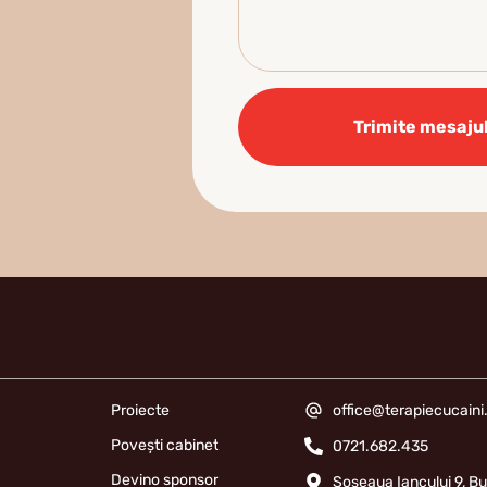
Trimite mesaju
Proiecte
office@terapiecucaini
Povești cabinet
0721.682.435
Devino sponsor
Șoseaua Iancului 9, Bu