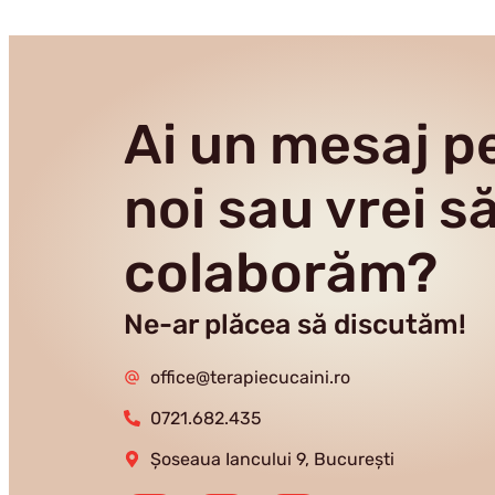
Ai un mesaj p
noi sau vrei s
colaborăm?
Ne-ar plăcea să discutăm!
office@terapiecucaini.ro
0721.682.435
Șoseaua Iancului 9, București