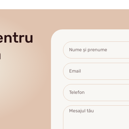
entru
ă