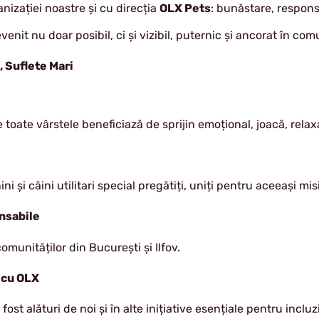
anizației noastre și cu direcția
OLX Pets
: bunăstare, respons
venit nu doar posibil, ci și vizibil, puternic și ancorat în com
, Suflete Mari
e toate vârstele beneficiază de sprijin emoțional, joacă, rela
e
i și câini utilitari special pregătiți, uniți pentru aceeași mis
nsabile
unităților din București și Ilfov.
 cu OLX
fost alături de noi și în alte inițiative esențiale pentru inclu