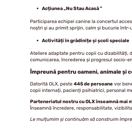
Acțiunea „Nu Stau Acasă ”
Participarea echipei canine la concertul acces
noștri și au primit sprijin, calm și bucurie într
Activități în grădinițe și școli speciale
Ateliere adaptate pentru copii cu dizabilități, di
comunicarea, încrederea și progresul socio-e
Împreună pentru oameni, animale și 
Datorită OLX, peste
445 de persoane
vor benef
copii internați, pacienți psihiatrici, personal me
Parteneriatul nostru cu OLX înseamnă mai m
Înseamnă încredere, responsabilitate, vizibilit
Le mulțumim și continuăm să construim împreun