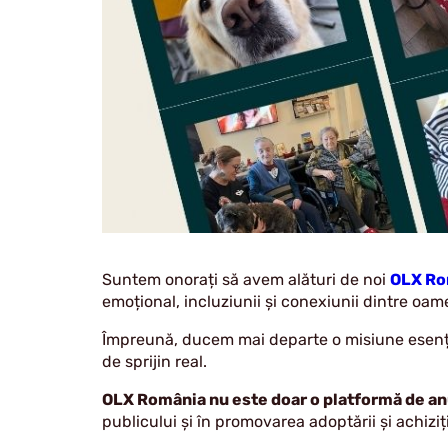
Suntem onorați să avem alături de noi
OLX Ro
emoțional, incluziunii și conexiunii dintre oamen
Împreună, ducem mai departe o misiune esențial
de sprijin real.
OLX România nu este doar o platformă de anu
publicului și în promovarea adoptării și achiziț