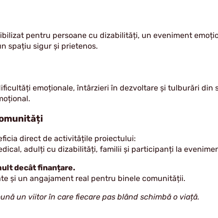
ibilizat pentru persoane cu dizabilități, un eveniment emoțio
-un spațiu sigur și prietenos.
ficultăți emoționale, întârzieri în dezvoltare și tulburări din s
moțional.
comunități
icia direct de activitățile proiectului:
dical, adulți cu dizabilități, familii și participanți la evenime
ult decât finanțare.
ate și un angajament real pentru binele comunității.
ă un viitor în care fiecare pas blând schimbă o viață.