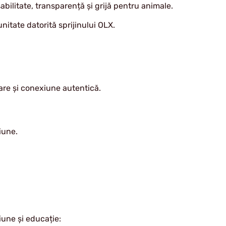
abilitate, transparență și grijă pentru animale.
unitate datorită sprijinului OLX.
xare și conexiune autentică.
iune.
ziune și educație: