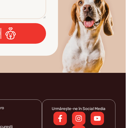
l
.ro
Urmărește-ne în Social Media
curești