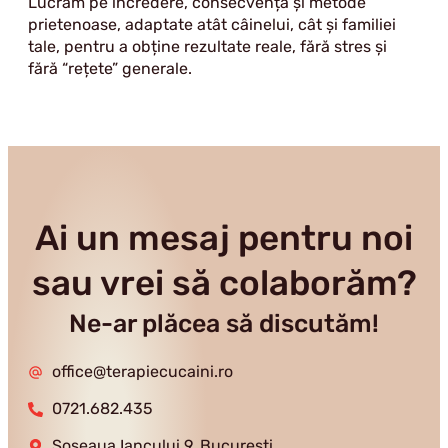
Lucrăm pe încredere, consecvență și metode
prietenoase, adaptate atât câinelui, cât și familiei
tale, pentru a obține rezultate reale, fără stres și
fără “rețete” generale.
Ai un mesaj pentru noi
sau vrei să colaborăm?
Ne-ar plăcea să discutăm!
office@terapiecucaini.ro
0721.682.435
Șoseaua Iancului 9, București