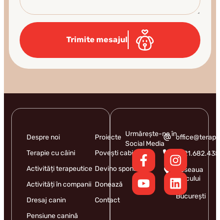
Trimite mesajul
Urmărește-ne în
Despre noi
Proiecte
office@terapi
Social Media
Terapie cu câini
Povești cabinet
0721.682.435
Activități terapeutice
Devino sponsor
Șoseaua
Iancului
Activități în companii
Donează
9,
București
Dresaj canin
Contact
Pensiune canină