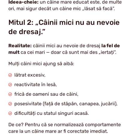
Ideea-cheie:
un câine mare educat este, de multe
ori, mai sigur decât un câine mic „lăsat să facă”.
Mitul 2: „Câinii mici nu au nevoie
de dresaj.”
Realitate:
câinii mici au nevoie de dresaj
la fel de
mult
ca cei mari — doar că sunt mai des „iertați”.
Mulți câini mici ajung să aibă:
lătrat excesiv,
reactivitate în lesă,
frică de oameni sau de câini,
posesivitate (față de stăpân, canapea, jucării),
dificultăți cu statul singuri acasă.
De ce? Pentru că se normalizează comportamente
care la un câine mare ar fi corectate imediat.