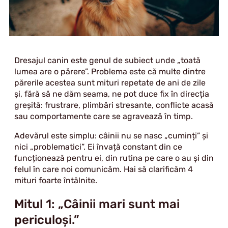
Dresajul canin este genul de subiect unde „toată
lumea are o părere”. Problema este că multe dintre
părerile acestea sunt mituri repetate de ani de zile
și, fără să ne dăm seama, ne pot duce fix în direcția
greșită: frustrare, plimbări stresante, conflicte acasă
sau comportamente care se agravează în timp.
Adevărul este simplu: câinii nu se nasc „cuminți” și
nici „problematici”. Ei învață constant din ce
funcționează pentru ei, din rutina pe care o au și din
felul în care noi comunicăm. Hai să clarificăm 4
mituri foarte întâlnite.
Mitul 1: „Câinii mari sunt mai
periculoși.”