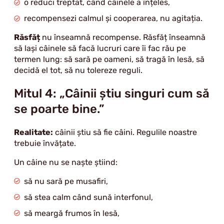
o reduci treptat, când câinele a înțeles,
recompensezi calmul și cooperarea, nu agitația.
Răsfăț
nu înseamnă recompense. Răsfăț înseamnă
să lași câinele să facă lucruri care îi fac rău pe
termen lung: să sară pe oameni, să tragă în lesă, să
decidă el tot, să nu tolereze reguli.
Mitul 4: „Câinii știu singuri cum să
se poarte bine.”
Realitate:
câinii știu să fie câini. Regulile noastre
trebuie învățate.
Un câine nu se naște știind:
să nu sară pe musafiri,
să stea calm când sună interfonul,
să meargă frumos în lesă,