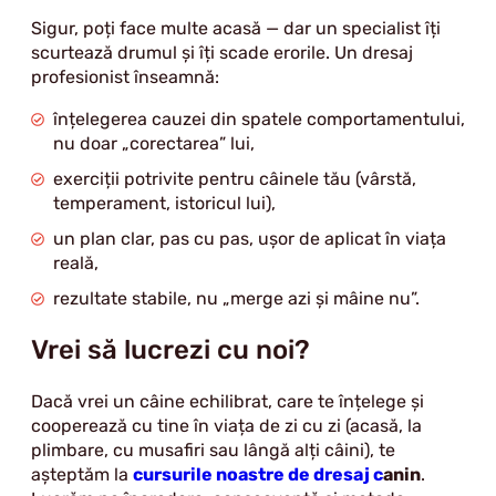
Sigur, poți face multe acasă — dar un specialist îți
scurtează drumul și îți scade erorile. Un dresaj
profesionist înseamnă:
înțelegerea cauzei din spatele comportamentului,
nu doar „corectarea” lui,
exerciții potrivite pentru câinele tău (vârstă,
temperament, istoricul lui),
un plan clar, pas cu pas, ușor de aplicat în viața
reală,
rezultate stabile, nu „merge azi și mâine nu”.
Vrei să lucrezi cu noi?
Dacă vrei un câine echilibrat, care te înțelege și
cooperează cu tine în viața de zi cu zi (acasă, la
plimbare, cu musafiri sau lângă alți câini), te
așteptăm la
cursurile noastre de dresaj c
anin
.