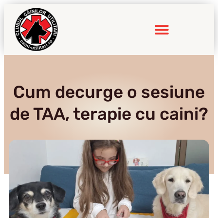
Inițiative cu impact
Cum decurge o sesiune
de TAA, terapie cu caini?