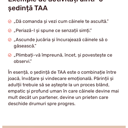
ședință TAA
„Dă comanda și vezi cum câinele te ascultă.”
„Periază-l și spune ce senzații simți.”
„Ascunde jucăria și încurajează câinele să o
găsească.”
„Plimbați-vă împreună, încet, și povestește ce
observi.”
În esență, o ședință de TAA este o combinație între
joacă, învățare și vindecare emoțională. Părinții și
adulții trebuie să se aștepte la un proces blând,
empatic și profund uman în care câinele devine mai
mult decât un partener, devine un prieten care
deschide drumuri spre progres.