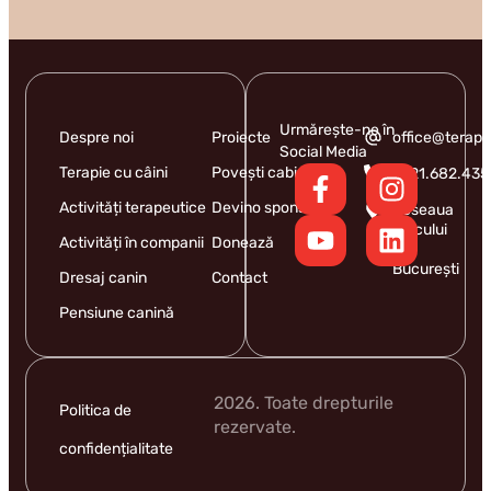
Urmărește-ne în
Despre noi
Proiecte
office@terapi
Social Media
Terapie cu câini
Povești cabinet
0721.682.435
Activități terapeutice
Devino sponsor
Șoseaua
Iancului
Activități în companii
Donează
9,
București
Dresaj canin
Contact
Pensiune canină
2026. Toate drepturile
Politica de
rezervate.
confidențialitate